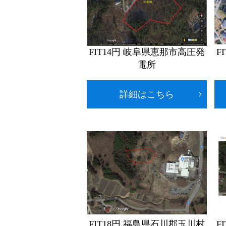
FIT14円 岐阜県恵那市高圧発
F
電所
詳細はこちら
FIT18円 福島県石川郡玉川村
F