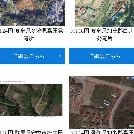
IT24円 岐阜県多治見高圧発
FIT18円 岐阜県加茂郡白
電所
発電所
詳細はこちら
詳細はこちら
IT18円 群馬県安中市松井田
FIT14円 愛知県知多郡高