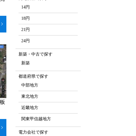
14円
18円
21円
24円
新築・中古で探す
新築
都道府県で探す
中部地方
東北地方
太板
近畿地方
関東甲信越地方
電力会社で探す